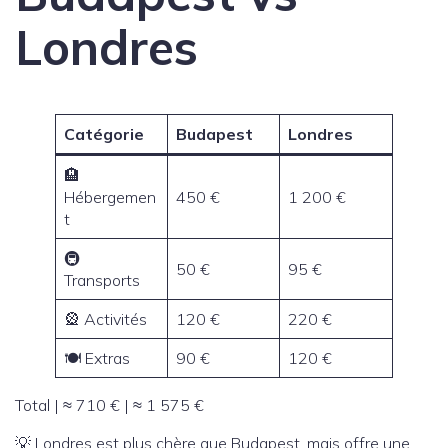
Londres
Catégorie
Budapest
Londres
🏨
Hébergemen
450 €
1 200 €
t
🚇
50 €
95 €
Transports
🎡 Activités
120 €
220 €
🍽️ Extras
90 €
120 €
Total | ≈ 710 € | ≈ 1 575 €
💡 Londres est plus chère que Budapest, mais offre une