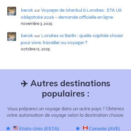
berok
Voyager de Istanbul à Londres : ETA UK
sur
obligatoire 2026 – demande officielle en ligne
novembre 3, 2025
berok
Londres vs Berlin : quelle capitale choisir
sur
pour vivre, travailler ou voyager ?
octobre 12, 2025
✈️
Autres destinations
populaires :
Vous préparez un voyage dans un autre pays ? Obtenez
votre autorisation de voyage selon la destination choisie.
Etats-Unis (ESTA)
Canada (AVE)