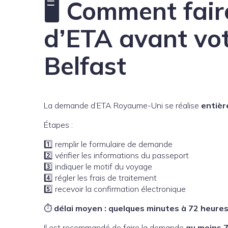
🖥️ Comment fai
d’ETA avant vot
Belfast
La demande d’ETA Royaume-Uni se réalise
entièr
Étapes :
1️⃣ remplir le formulaire de demande
2️⃣ vérifier les informations du passeport
3️⃣ indiquer le motif du voyage
4️⃣ régler les frais de traitement
5️⃣ recevoir la confirmation électronique
⏱
délai moyen : quelques minutes à 72 heure
Il est recommandé de faire la demande
au moins 7