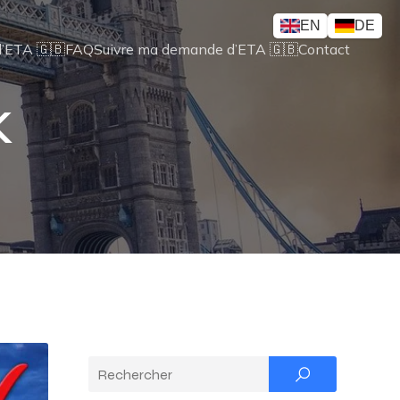
EN
DE
’ETA 🇬🇧
FAQ
Suivre ma demande d’ETA 🇬🇧
Contact
K