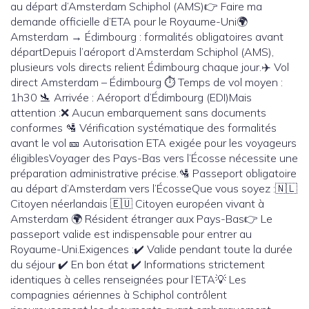
au départ d’Amsterdam Schiphol (AMS)👉 Faire ma
demande officielle d’ETA pour le Royaume-Uni🌍
Amsterdam → Édimbourg : formalités obligatoires avant
départDepuis l’aéroport d’Amsterdam Schiphol (AMS),
plusieurs vols directs relient Édimbourg chaque jour.✈️ Vol
direct Amsterdam – Édimbourg ⏱️ Temps de vol moyen :
1h30 🛬 Arrivée : Aéroport d’Édimbourg (EDI)Mais
attention :❌ Aucun embarquement sans documents
conformes 🛂 Vérification systématique des formalités
avant le vol 🎫 Autorisation ETA exigée pour les voyageurs
éligiblesVoyager des Pays-Bas vers l’Écosse nécessite une
préparation administrative précise.🛂 Passeport obligatoire
au départ d’Amsterdam vers l’ÉcosseQue vous soyez :🇳🇱
Citoyen néerlandais 🇪🇺 Citoyen européen vivant à
Amsterdam 🌍 Résident étranger aux Pays-Bas👉 Le
passeport valide est indispensable pour entrer au
Royaume-Uni.Exigences :✔️ Valide pendant toute la durée
du séjour ✔️ En bon état ✔️ Informations strictement
identiques à celles renseignées pour l’ETA💡 Les
compagnies aériennes à Schiphol contrôlent