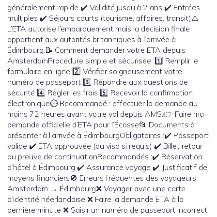
généralement rapide ✔️ Validité jusqu’à 2 ans ✔️ Entrées
multiples ✔️ Séjours courts (tourisme, affaires, transit)⚠️
L’ETA autorise l’embarquement mais la décision finale
appartient aux autorités britanniques à l’arrivée à
Édimbourg.📝 Comment demander votre ETA depuis
AmsterdamProcédure simple et sécurisée :1️⃣ Remplir le
formulaire en ligne 2️⃣ Vérifier soigneusement votre
numéro de passeport 3️⃣ Répondre aux questions de
sécurité 4️⃣ Régler les frais 5️⃣ Recevoir la confirmation
électronique⏱️ Recommandé : effectuer la demande au
moins 72 heures avant votre vol depuis AMS.👉 Faire ma
demande officielle d’ETA pour l’Écosse📂 Documents à
présenter à l’arrivée à ÉdimbourgObligatoires :✔️ Passeport
valide ✔️ ETA approuvée (ou visa si requis) ✔️ Billet retour
ou preuve de continuationRecommandés :✔️ Réservation
d’hôtel à Édimbourg ✔️ Assurance voyage ✔️ Justificatif de
moyens financiers🚫 Erreurs fréquentes des voyageurs
Amsterdam → Édimbourg❌ Voyager avec une carte
d’identité néerlandaise ❌ Faire la demande ETA à la
dernière minute ❌ Saisir un numéro de passeport incorrect