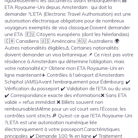
rigoureusement les documents avant embarquement.🎫
ETA Royaume-Uni depuis Amsterdam : qui doit la
demander ?L’ETA (Electronic Travel Authorisation) est une
autorisation électronique obligatoire pour de nombreux
voyageurs exemptés de visa classique.Doivent demander
une ETA :🇪🇺 Citoyens européens (dont les Néerlandais)
🇨🇦 Canadiens 🇺🇸 Américains 🇦🇺 Australiens 🌍
Autres nationalités éligibles⚠️ Certaines nationalités
doivent demander un visa britannique.📌 Ce n’est pas votre
résidence à Amsterdam qui détermine l’obligation, mais
votre nationalité.👉 Obtenir mon ETA Royaume-Uni en
ligne maintenant✈️ Contrôles à l’aéroport d’Amsterdam
Schiphol (AMS)Avant l’embarquement pour Édimbourg :✔️
Vérification du passeport ✔️ Validation de l’ETA ou du visa
✔️ Correspondance exacte des informations❌ Sans ETA
valide = refus immédiat ❌ Billets souvent non
remboursablesMême pour un vol court vers l’Écosse, les
contrôles sont stricts.🔎 Qu’est-ce que l’ETA Royaume-Uni
?L’ETA est une autorisation numérique liée
électroniquement à votre passeport.Caractéristiques
principales :✔️ Demande 100 % en ligne ✔️ Traitement