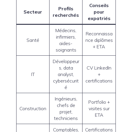
Conseils
Profils
Secteur
pour
recherchés
expatriés
Médecins,
Reconnaissa
infirmiers,
Santé
nce diplômes
aides-
+ ETA
soignants
Développeur
s, data
CV LinkedIn
IT
analyst,
+
cybersécurit
certifications
é
Ingénieurs,
Portfolio +
chefs de
Construction
visites sur
projet,
ETA
techniciens
Comptables,
Certifications