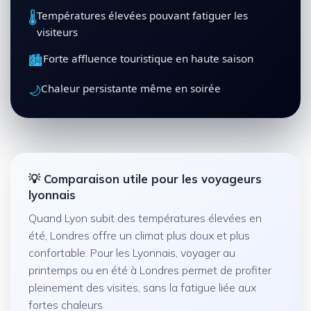
🌡️
Températures élevées pouvant fatiguer les
visiteurs
🏙️
Forte affluence touristique en haute saison
🌙
Chaleur persistante même en soirée
💡 Comparaison utile pour les voyageurs
lyonnais
Quand Lyon subit des températures élevées en
été, Londres offre un climat plus doux et plus
confortable. Pour les Lyonnais, voyager au
printemps ou en été à Londres permet de profiter
pleinement des visites, sans la fatigue liée aux
fortes chaleurs.