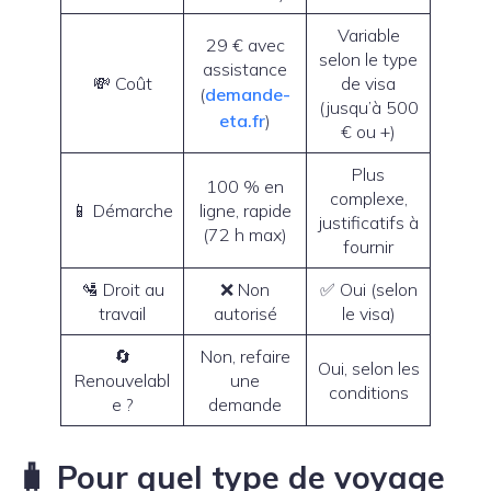
Variable
29 € avec
selon le type
assistance
💸 Coût
de visa
(
demande-
(jusqu’à 500
eta.fr
)
€ ou +)
Plus
100 % en
complexe,
📱 Démarche
ligne, rapide
justificatifs à
(72 h max)
fournir
🛂 Droit au
❌ Non
✅ Oui (selon
travail
autorisé
le visa)
🔄
Non, refaire
Oui, selon les
Renouvelabl
une
conditions
e ?
demande
🧳 Pour quel type de voyage