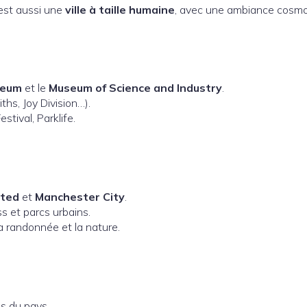
est aussi une
ville à taille humaine
, avec une ambiance cosmo
seum
et le
Museum of Science and Industry
.
hs, Joy Division…).
stival, Parklife.
ited
et
Manchester City
.
s et parcs urbains.
la randonnée et la nature.
es du pays.