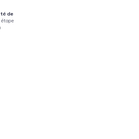
ité de
e étape
u