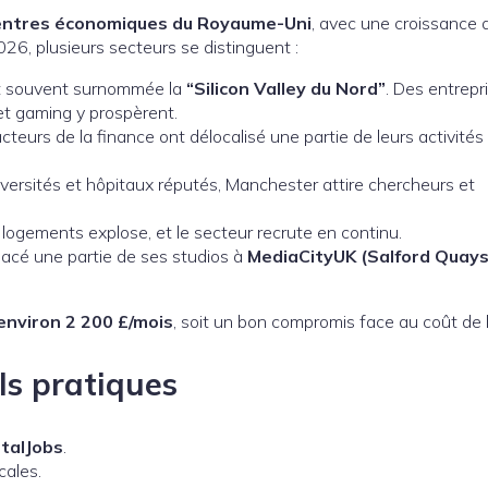
 centres économiques du Royaume-Uni
, avec une croissance 
6, plusieurs secteurs se distinguent :
t souvent surnommée la
“Silicon Valley du Nord”
. Des entrepr
h et gaming y prospèrent.
cteurs de la finance ont délocalisé une partie de leurs activités
iversités et hôpitaux réputés, Manchester attire chercheurs et
logements explose, et le secteur recrute en continu.
lacé une partie de ses studios à
MediaCityUK (Salford Quays
environ 2 200 £/mois
, soit un bon compromis face au coût de l
ls pratiques
otalJobs
.
cales.