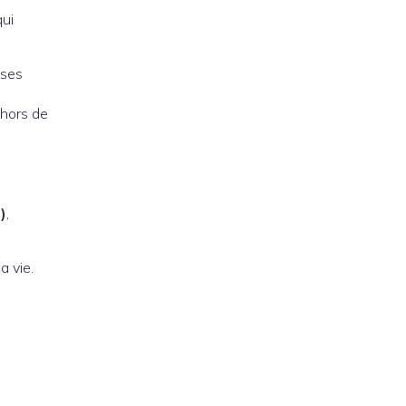
qui
ises
 hors de
)
,
a vie.