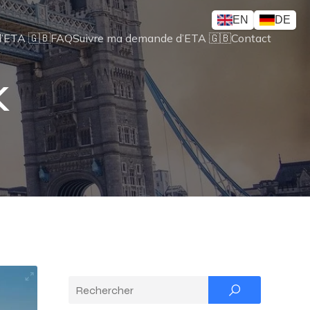
EN
DE
’ETA 🇬🇧
FAQ
Suivre ma demande d’ETA 🇬🇧
Contact
K