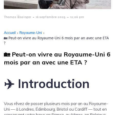
-
-
Thomas Bosinger
16 septembre 2025
12:06 pm
Accueil
›
Royaume-Uni
›
🏡 Peut-on vivre au Royaume-Uni 6 mois par an avec une ETA
?
🏡 Peut-on vivre au Royaume-Uni 6
mois par an avec une ETA ?
✈️ Introduction
Vous rêvez de passer plusieurs mois par an au Royaume-
Uni — à Londres, Édimbourg, Bristol ou Cardiff — tout en
conservant votre base en France, au Maroc, en Belgique