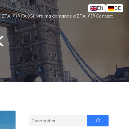
EN
DE
’ETA 🇬🇧
FAQ
Suivre ma demande d’ETA 🇬🇧
Contact
K