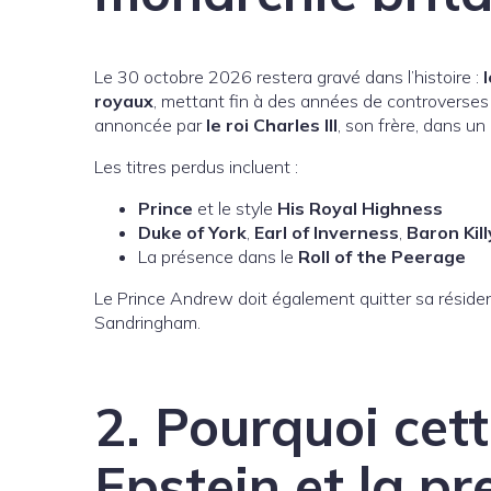
Le 30 octobre 2026 restera gravé dans l’histoire :
royaux
, mettant fin à des années de controverses a
annoncée par
le roi Charles III
, son frère, dans u
Les titres perdus incluent :
Prince
et le style
His Royal Highness
Duke of York
,
Earl of Inverness
,
Baron Kil
La présence dans le
Roll of the Peerage
Le Prince Andrew doit également quitter sa résidenc
Sandringham.
2. Pourquoi cett
Epstein et la pr