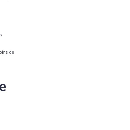
ts
oins de
e