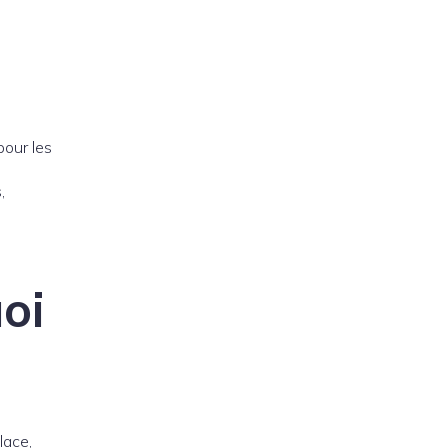
pour les
,
oi
lace,