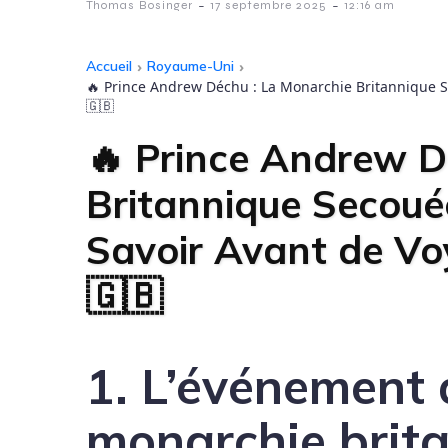
-
-
Thomas Bosinger
17 septembre 2025
12:16 am
Accueil
›
Royaume-Uni
›
🔥 Prince Andrew Déchu : La Monarchie Britannique 
🇬🇧
🔥 Prince Andrew D
Britannique Secoué
Savoir Avant de V
🇬🇧
1. L’événement 
monarchie brit