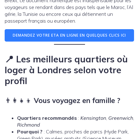
Brexit, ce document numérique est indispensable pour les
voyageurs se rendant dans des pays tels que le Maroc, l’Al
gérie, la Tunisie ou encore ceux qui détiennent un
passeport français ou européen.
DEMANDEZ VOTRE ETA EN LIGNE EN QUELQUES CLICS ICI
📍 Les meilleurs quartiers où
loger à Londres selon votre
profil
👨‍👩‍👧‍👦
Vous voyagez en famille ?
Quartiers recommandés
:
Kensington
,
Greenwich
,
Richmond
Pourquoi ?
: Calmes, proches de parcs (Hyde Park,
Green Park), musées gratuits (Science Museum,