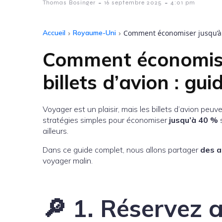
-
-
Thomas Bosinger
16 septembre 2025
4:01 pm
Accueil
›
Royaume-Uni
›
Comment économiser jusqu’à 4
Comment économise
billets d’avion : gu
Voyager est un plaisir, mais les billets d’avion peuv
stratégies simples pour économiser
jusqu’à 40 %
s
ailleurs.
Dans ce guide complet, nous allons partager
des a
voyager malin.
🔎 1. Réservez