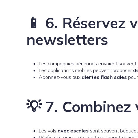
📱 6. Réservez v
newsletters
Les compagnies aériennes envoient souvent
Les applications mobiles peuvent proposer
de
Abonnez-vous aux
alertes flash sales
pour 
💡 7. Combinez 
Les vols
avec escales
sont souvent beaucoup
Vérifiez le temps total de trajet pour trouver