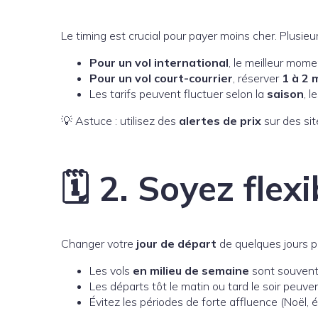
Le timing est crucial pour payer moins cher. Plusie
Pour un vol international
, le meilleur mom
Pour un vol court-courrier
, réserver
1 à 2 
Les tarifs peuvent fluctuer selon la
saison
, l
💡 Astuce : utilisez des
alertes de prix
sur des si
🗓️ 2. Soyez flex
Changer votre
jour de départ
de quelques jours pe
Les vols
en milieu de semaine
sont souvent
Les départs tôt le matin ou tard le soir peuve
Évitez les périodes de forte affluence (Noël, 