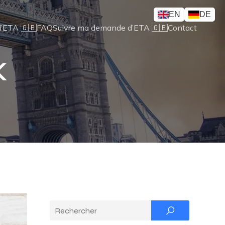
EN
DE
’ETA 🇬🇧
FAQ
Suivre ma demande d’ETA 🇬🇧
Contact
K