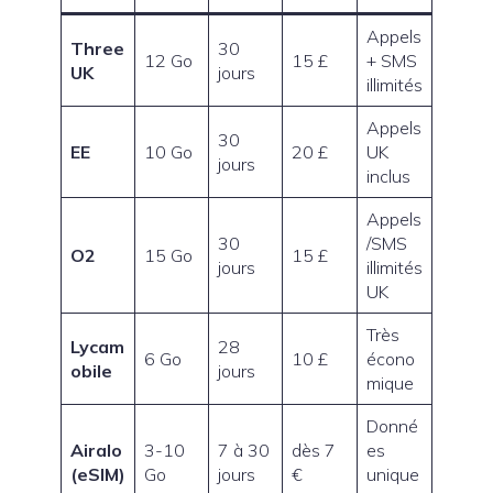
Appels
Three
30
12 Go
15 £
+ SMS
UK
jours
illimités
Appels
30
EE
10 Go
20 £
UK
jours
inclus
Appels
30
/SMS
O2
15 Go
15 £
jours
illimités
UK
Très
Lycam
28
6 Go
10 £
écono
obile
jours
mique
Donné
Airalo
3-10
7 à 30
dès 7
es
(eSIM)
Go
jours
€
unique