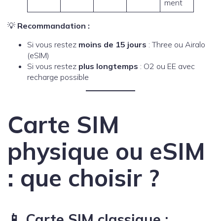
ment
💡
Recommandation :
Si vous restez
moins de 15 jours
: Three ou Airalo
(eSIM)
Si vous restez
plus longtemps
: O2 ou EE avec
recharge possible
Carte SIM
physique ou eSIM
: que choisir ?
📱 Carte SIM classique :