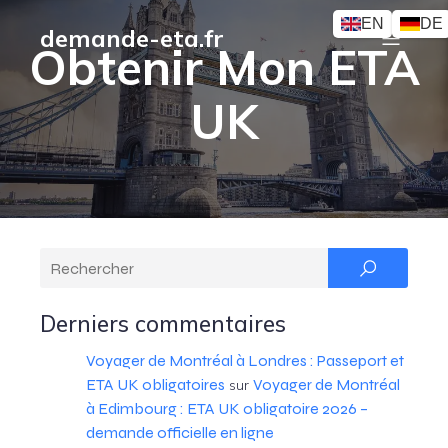
EN
DE
demande-eta.fr
Obtenir Mon ETA
UK
Derniers commentaires
Voyager de Montréal à Londres : Passeport et
ETA UK obligatoires
Voyager de Montréal
sur
à Edimbourg : ETA UK obligatoire 2026 –
demande officielle en ligne