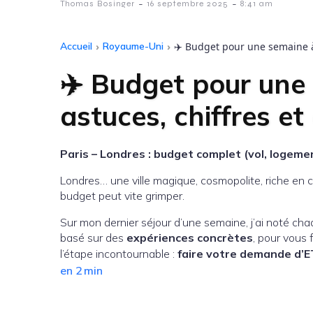
-
-
Thomas Bosinger
16 septembre 2025
8:41 am
Accueil
›
Royaume-Uni
›
✈️ Budget pour une semaine à
✈️ Budget pour une
astuces, chiffres e
Paris – Londres : budget complet (vol, logeme
Londres… une ville magique, cosmopolite, riche en cu
budget peut vite grimper.
Sur mon dernier séjour d’une semaine, j’ai noté ch
basé sur des
expériences concrètes
, pour vous 
l’étape incontournable :
faire votre demande d’
en 2 min