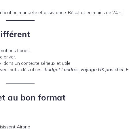
rification manuelle et assistance. Résultat en moins de 24 h !
ifférent
imations floues.
 priver.
A, dans un contexte sérieux et utile.
vec mots-clés ciblés :
budget Londres
,
voyage UK pas cher
,
E
et au bon format
isissant Airbnb