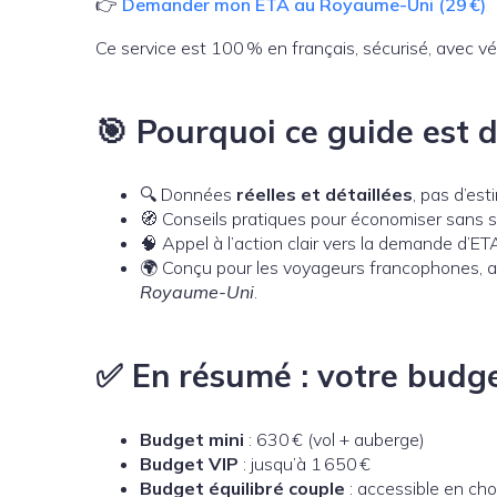
👉
Demander mon ETA au Royaume-Uni (29 €)
Ce service est 100 % en français, sécurisé, avec vé
🎯 Pourquoi ce guide est d
🔍 Données
réelles et détaillées
, pas d’est
🧭 Conseils pratiques pour économiser sans se
🧠 Appel à l’action clair vers la demande d’ET
🌍 Conçu pour les voyageurs francophones, a
Royaume-Uni
.
✅ En résumé : votre budg
Budget mini
: 630 € (vol + auberge)
Budget VIP
: jusqu’à 1 650 €
Budget équilibré couple
: accessible en cho