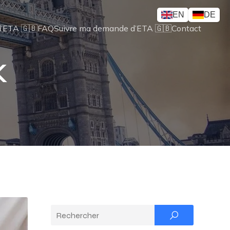
EN
DE
’ETA 🇬🇧
FAQ
Suivre ma demande d’ETA 🇬🇧
Contact
K