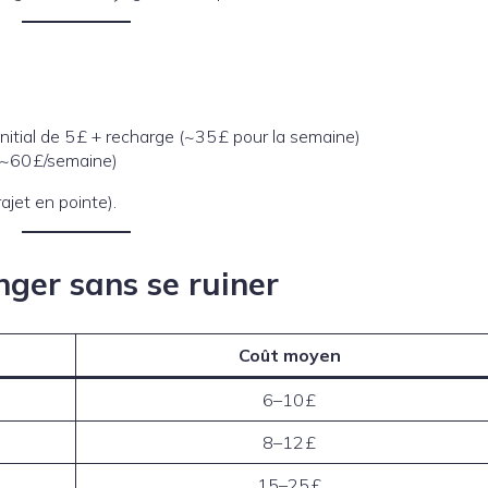
initial de 5 £ + recharge (~35 £ pour la semaine)
(~60 £/semaine)
rajet en pointe).
nger sans se ruiner
Coût moyen
6–10 £
8–12 £
15–25 £