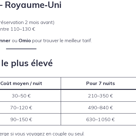
e – Royaume‑Uni
(réservation 2 mois avant)
entre 110–130 €
nner
ou
Omio
pour trouver le meilleur tarif.
le plus élevé
Coût moyen / nuit
Pour 7 nuits
30–50 €
210–350 €
70–120 €
490–840 €
90–150 €
630–1 050 €
rge si vous voyagez en couple ou seul.