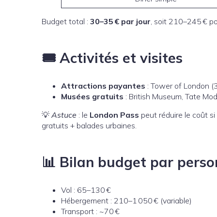
Budget total :
30–35 € par jour
, soit 210–245 € po
🎟️ Activités et visites
Attractions payantes
: Tower of London (3
Musées gratuits
: British Museum, Tate Mo
💡
Astuce
: le
London Pass
peut réduire le coût si
gratuits + balades urbaines.
📊 Bilan budget par perso
Vol : 65–130 €
Hébergement : 210–1 050 € (variable)
Transport : ~70 €