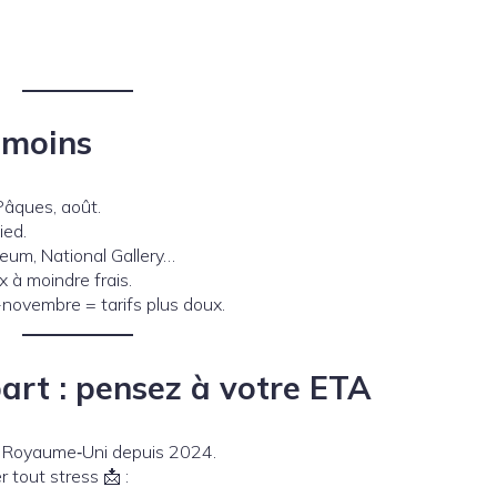
 moins
Pâques, août.
ied.
seum, National Gallery…
 à moindre frais.
-novembre = tarifs plus doux.
part : pensez à votre ETA
u Royaume‑Uni depuis 2024.
 tout stress 📩 :