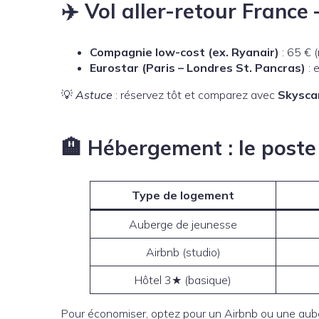
✈️ Vol aller-retour Franc
Compagnie low-cost (ex. Ryanair)
: 65 € 
Eurostar (Paris – Londres St. Pancras)
: 
💡
Astuce
: réservez tôt et comparez avec
Skysca
🏨 Hébergement : le poste 
Type de logement
Auberge de jeunesse
Airbnb (studio)
Hôtel 3★ (basique)
Pour économiser, optez pour un Airbnb ou une aube